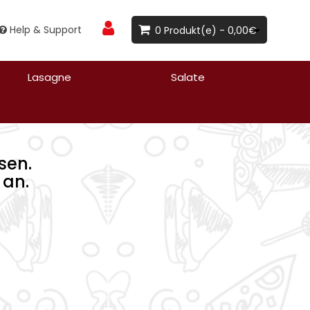
Help & Support
0 Produkt(e) - 0,00€
Lasagne
Salate
sen.
 an.