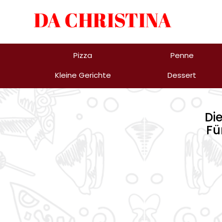
Pizza
Penne
Kleine Gerichte
Dessert
Di
Fü